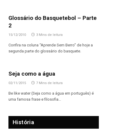
Glossário do Basquetebol – Parte
2
15/12/2010
3 Mins de leitura
Confira na coluna “Aprende Sem Berro” de hoje a
segunda parte do glossário do basquete.
Seja como a água
02/11/2015
7 Mins de leitura
Be like water (Seja como a água em português) é
uma famosa frase e filosofia…
História