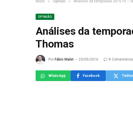
»
»
Início
Opinião
Análises da temporada 2015-16 – 
OPINIÃO
Análises da tempora
Thomas
Por
Fábio Malet
23/05/2016
8 Comentários
WhatsApp
Facebook
Twitte