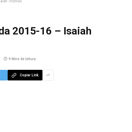
Isaiah Thomas
da 2015-16 – Isaiah
9 Mins de leitura
r
Copiar Link