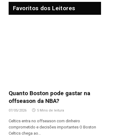
Favoritos dos Leitores
Quanto Boston pode gastar na
offseason da NBA?
07/05/2026
5 Mins de leitura
Celtics entra no offseason com dinheiro
comprometido e decisões importantes O Boston
Celtics chega ao…