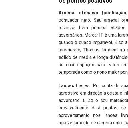
Os pontos positivos
Arsenal ofensivo (pontuação,
pontuador nato. Seu arsenal of
técnicos bem polidos, aliados
adversários. Marcar IT é uma taref
quando é quase imparável. E se a
arremesse, Thomas também irá c
sólido de média e longa distânc
de criar espaços para estes ar
temporada como o nono maior pont
Lances Livres:
Por conta de sua
agressivo em direção à cesta e inf
adversário. E se o seu marcador
provavelmente dará pontos d
aproveitamento nos lances liv
aproveitamento de carreira entre o