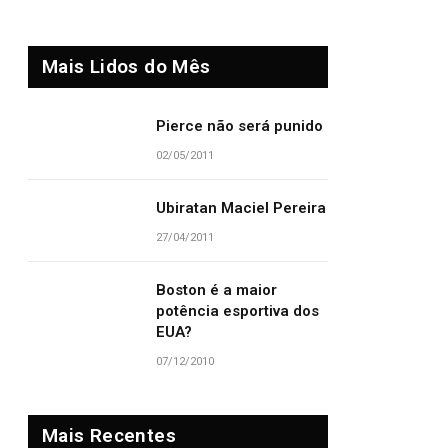
Mais Lidos do Mês
Pierce não será punido
02/05/2011
Ubiratan Maciel Pereira
27/04/2011
Boston é a maior
potência esportiva dos
EUA?
07/12/2010
Mais Recentes