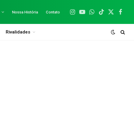
Nossa História
Contato
Instagram
YouTube
WhatsApp
TikTok
X
Facebo
(Twitter)
Rivalidades