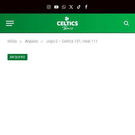
Instagram
YouTube
WhatsApp
X
TikTok
Facebook
(Twitter)
»
»
Início
Arquivo
Jogo 2 – Celtics 101, Heat 111
ARQUIVO