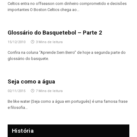
Celtics entra no offseason com dinheiro comprometido e decisões
importantes O Boston Celtics chega ao…
Glossário do Basquetebol – Parte 2
15/12/2010
3 Mins de leitura
Confira na coluna “Aprende Sem Berro” de hoje a segunda parte do
glossário do basquete.
Seja como a água
02/11/2015
7 Mins de leitura
Be like water (Seja como a água em português) é uma famosa frase
e filosofia…
História