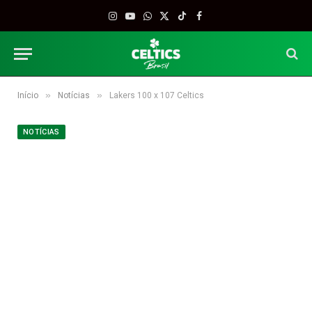
Instagram
YouTube
WhatsApp
X
TikTok
Facebook
(Twitter)
»
»
Início
Notícias
Lakers 100 x 107 Celtics
NOTÍCIAS