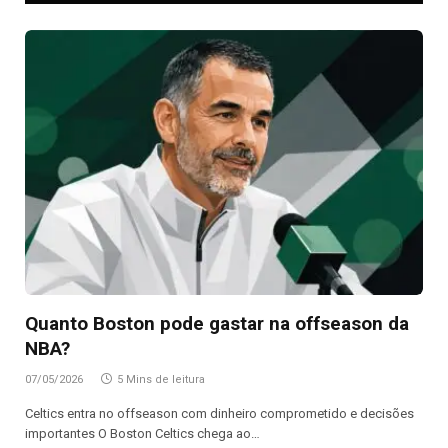
Quanto Boston pode gastar na offseason da
NBA?
07/05/2026
5 Mins de leitura
Celtics entra no offseason com dinheiro comprometido e decisões
importantes O Boston Celtics chega ao…