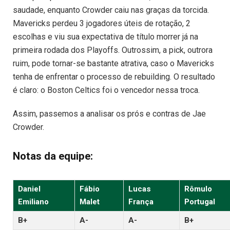
saudade, enquanto Crowder caiu nas graças da torcida.
Mavericks perdeu 3 jogadores úteis de rotação, 2
escolhas e viu sua expectativa de título morrer já na
primeira rodada dos Playoffs. Outrossim, a pick, outrora
ruim, pode tornar-se bastante atrativa, caso o Mavericks
tenha de enfrentar o processo de rebuilding. O resultado
é claro: o Boston Celtics foi o vencedor nessa troca.
Assim, passemos a analisar os prós e contras de Jae
Crowder.
Notas da equipe:
Daniel
Fábio
Lucas
Rômulo
Emiliano
Malet
França
Portugal
B+
A-
A-
B+