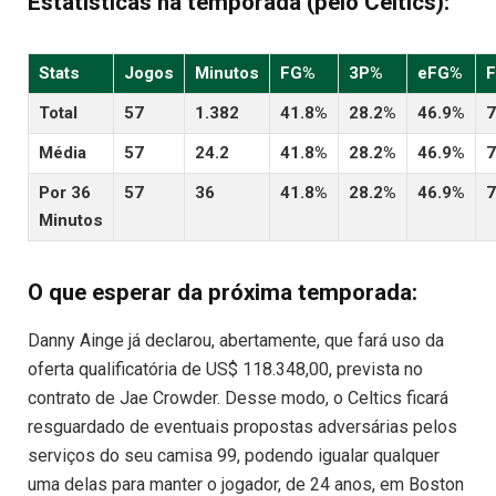
Estatísticas na temporada (pelo Celtics):
Stats
Jogos
Minutos
FG%
3P%
eFG%
Total
57
1.382
41.8%
28.2%
46.9%
7
Média
57
24.2
41.8%
28.2%
46.9%
7
Por 36
57
36
41.8%
28.2%
46.9%
7
Minutos
O que esperar da próxima temporada:
Danny Ainge já declarou, abertamente, que fará uso da
oferta qualificatória de US$ 118.348,00, prevista no
contrato de Jae Crowder. Desse modo, o Celtics ficará
resguardado de eventuais propostas adversárias pelos
serviços do seu camisa 99, podendo igualar qualquer
uma delas para manter o jogador, de 24 anos, em Boston