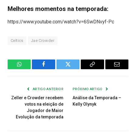
Melhores momentos na temporada:
https://www.youtube.com/watch?v=6SwDNvyf-Pc
Celtics
Jae Crowder
WhatsApp
Facebook
Twitter
Copiar
E-
Link
mail
ARTIGO ANTERIOR
PRÓXIMO ARTIGO
Zeller e Crowder recebem
Análise da Temporada –
votos na eleição de
Kelly Olynyk
Jogador de Maior
Evolução da temporada