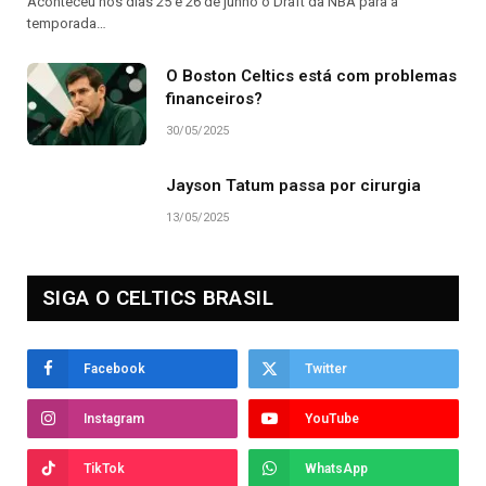
Aconteceu nos dias 25 e 26 de junho o Draft da NBA para a
temporada…
O Boston Celtics está com problemas
financeiros?
30/05/2025
Jayson Tatum passa por cirurgia
13/05/2025
SIGA O CELTICS BRASIL
Facebook
Twitter
Instagram
YouTube
TikTok
WhatsApp