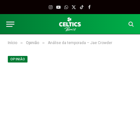
Instagram
YouTube
WhatsApp
X
TikTok
Facebook
(Twitter)
»
»
Início
Opinião
Análise da temporada – Jae Crowder
OPINIÃO