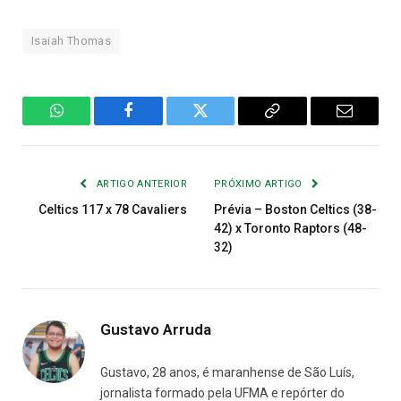
Isaiah Thomas
WhatsApp
Facebook
Twitter
Copiar
E-
Link
mail
ARTIGO ANTERIOR
PRÓXIMO ARTIGO
Celtics 117 x 78 Cavaliers
Prévia – Boston Celtics (38-
42) x Toronto Raptors (48-
32)
Gustavo Arruda
Gustavo, 28 anos, é maranhense de São Luís,
jornalista formado pela UFMA e repórter do