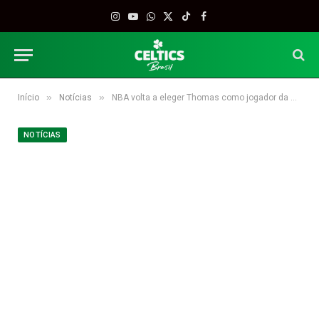
Instagram
YouTube
WhatsApp
X
TikTok
Facebook
(Twitter)
»
»
Início
Notícias
NBA volta a eleger Thomas como jogador da semana no Leste
NOTÍCIAS