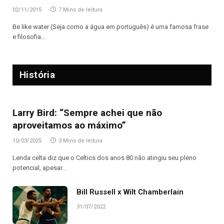
02/11/2015
7 Mins de leitura
Be like water (Seja como a água em português) é uma famosa frase
e filosofia…
História
Larry Bird: “Sempre achei que não
aproveitamos ao máximo”
10/03/2025
3 Mins de leitura
Lenda celta diz que o Celtics dos anos 80 não atingiu seu pleno
potencial, apesar…
Bill Russell x Wilt Chamberlain
31/07/2022