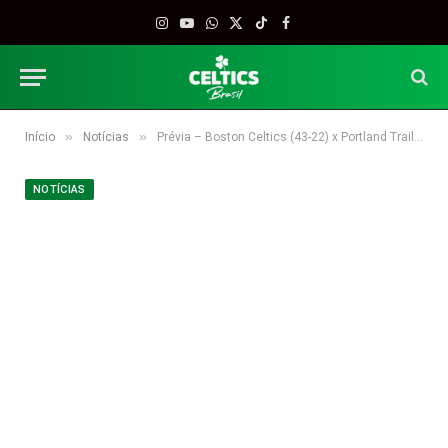
Instagram
YouTube
WhatsApp
X
TikTok
Facebook
(Twitter)
»
»
Início
Notícias
Prévia – Boston Celtics (43-22) x Portland Trail Blazers (30-37)
NOTÍCIAS