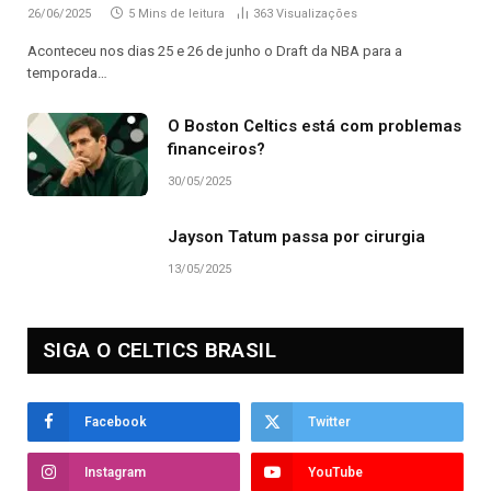
26/06/2025
5 Mins de leitura
363
Visualizações
Aconteceu nos dias 25 e 26 de junho o Draft da NBA para a
temporada…
O Boston Celtics está com problemas
financeiros?
30/05/2025
Jayson Tatum passa por cirurgia
13/05/2025
SIGA O CELTICS BRASIL
Facebook
Twitter
Instagram
YouTube