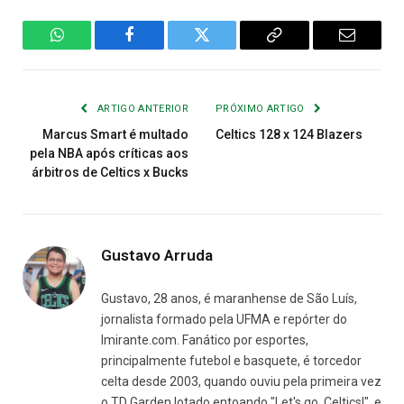
WhatsApp
Facebook
Twitter
Copiar
E-
Link
mail
ARTIGO ANTERIOR
PRÓXIMO ARTIGO
Marcus Smart é multado
Celtics 128 x 124 Blazers
pela NBA após críticas aos
árbitros de Celtics x Bucks
Gustavo Arruda
Gustavo, 28 anos, é maranhense de São Luís,
jornalista formado pela UFMA e repórter do
Imirante.com. Fanático por esportes,
principalmente futebol e basquete, é torcedor
celta desde 2003, quando ouviu pela primeira vez
o TD Garden lotado entoando "Let's go, Celtics!", e