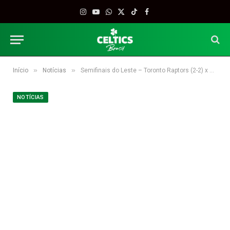
Instagram
YouTube
WhatsApp
X
TikTok
Facebook
(Twitter)
»
»
Início
Notícias
Semifinais do Leste – Toronto Raptors (2-2) x Boston Celtics (2-2)
NOTÍCIAS