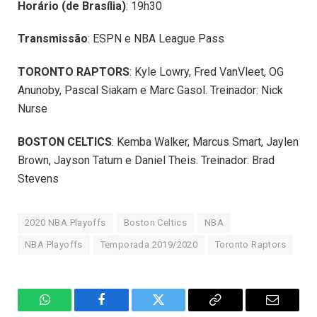
Horário (de Brasília)
: 19h30
Transmissão
: ESPN e NBA League Pass
TORONTO RAPTORS
: Kyle Lowry, Fred VanVleet, OG
Anunoby, Pascal Siakam e Marc Gasol. Treinador: Nick
Nurse
BOSTON CELTICS
: Kemba Walker, Marcus Smart, Jaylen
Brown, Jayson Tatum e Daniel Theis. Treinador: Brad
Stevens
2020 NBA Playoffs
Boston Celtics
NBA
NBA Playoffs
Temporada 2019/2020
Toronto Raptors
WhatsApp
Facebook
Twitter
Copiar
E-