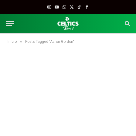
Instagram
YouTube
WhatsApp
X
TikTok
Facebook
(Twitter)
»
Início
Posts Tagged "Aaron Gordon"