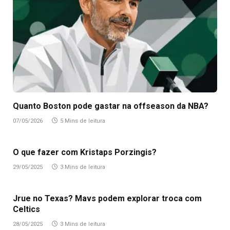
Quanto Boston pode gastar na offseason da NBA?
07/05/2026
5 Mins de leitura
O que fazer com Kristaps Porzingis?
29/05/2025
3 Mins de leitura
Jrue no Texas? Mavs podem explorar troca com
Celtics
28/05/2025
3 Mins de leitura