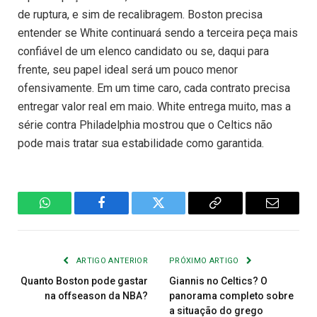
de ruptura, e sim de recalibragem. Boston precisa
entender se White continuará sendo a terceira peça mais
confiável de um elenco candidato ou se, daqui para
frente, seu papel ideal será um pouco menor
ofensivamente. Em um time caro, cada contrato precisa
entregar valor real em maio. White entrega muito, mas a
série contra Philadelphia mostrou que o Celtics não
pode mais tratar sua estabilidade como garantida.
WhatsApp
Facebook
Twitter
Copiar
E-
Link
mail
ARTIGO ANTERIOR
PRÓXIMO ARTIGO
Quanto Boston pode gastar
Giannis no Celtics? O
na offseason da NBA?
panorama completo sobre
a situação do grego