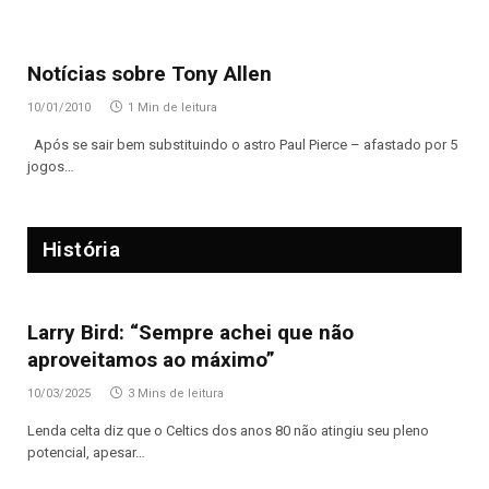
Notícias sobre Tony Allen
10/01/2010
1 Min de leitura
Após se sair bem substituindo o astro Paul Pierce – afastado por 5
jogos…
História
Larry Bird: “Sempre achei que não
aproveitamos ao máximo”
10/03/2025
3 Mins de leitura
Lenda celta diz que o Celtics dos anos 80 não atingiu seu pleno
potencial, apesar…