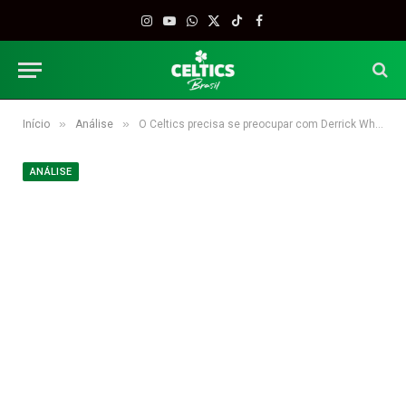
Instagram
YouTube
WhatsApp
X
TikTok
Facebook
(Twitter)
»
»
Início
Análise
O Celtics precisa se preocupar com Derrick White?
ANÁLISE