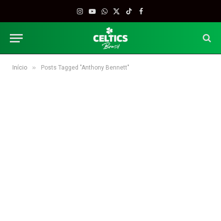
Instagram
YouTube
WhatsApp
X
TikTok
Facebook
(Twitter)
»
Início
Posts Tagged "Anthony Bennett"