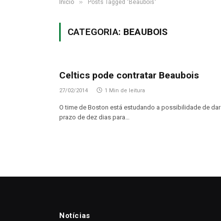
»
Início
Posts Tagged "Beaubois"
CATEGORIA:
BEAUBOIS
Celtics pode contratar Beaubois
27/02/2014
1 Min de leitura
O time de Boston está estudando a possibilidade de dar
prazo de dez dias para…
Notícias