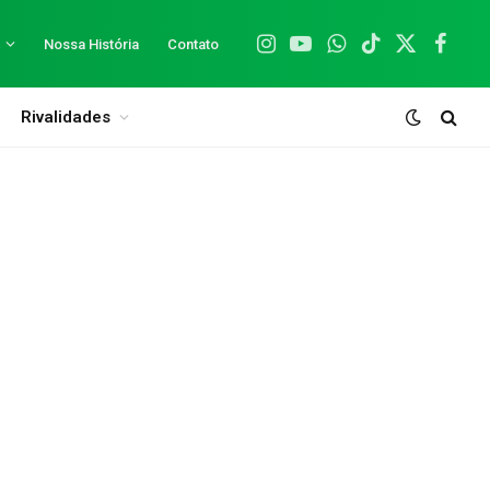
Nossa História
Contato
Instagram
YouTube
WhatsApp
TikTok
X
Facebo
(Twitter)
Rivalidades