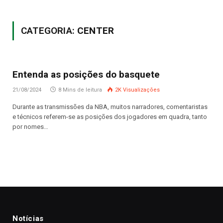
CATEGORIA:
CENTER
Entenda as posições do basquete
21/08/2024
8 Mins de leitura
2K
Visualizações
Durante as transmissões da NBA, muitos narradores, comentaristas
e técnicos referem-se as posições dos jogadores em quadra, tanto
por nomes…
Notícias