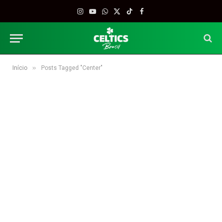
Instagram
YouTube
WhatsApp
X
TikTok
Facebook
(Twitter)
»
Início
Posts Tagged "Center"