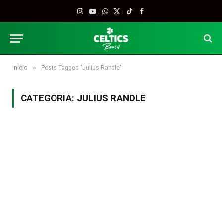
Instagram
YouTube
WhatsApp
X
TikTok
Facebook
(Twitter)
»
Início
Posts Tagged "Julius Randle"
CATEGORIA:
JULIUS RANDLE