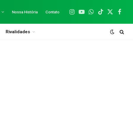
Nossa História
Contato
Instagram
YouTube
WhatsApp
TikTok
X
Facebo
(Twitter)
Rivalidades