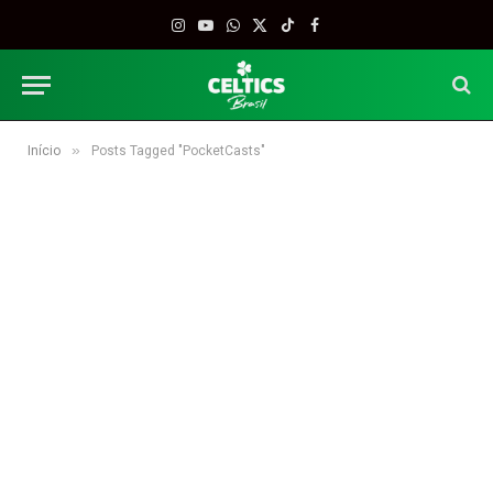
Instagram
YouTube
WhatsApp
X
TikTok
Facebook
(Twitter)
»
Início
Posts Tagged "PocketCasts"