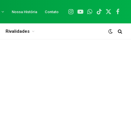
Nossa História
Contato
Instagram
YouTube
WhatsApp
TikTok
X
Facebo
(Twitter)
Rivalidades