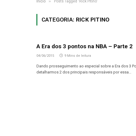
»
Início
Posts Tagged "Rick Pitino"
CATEGORIA:
RICK PITINO
A Era dos 3 pontos na NBA – Parte 2
04/06/2015
9 Mins de leitura
Dando prosseguimento ao especial sobre a Era dos 3 Po
detalharmos 2 dos principais responsáveis por essa…