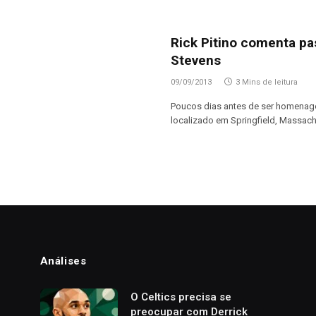
Rick Pitino comenta pa
Stevens
09/09/2013
3 Mins de leitura
Poucos dias antes de ser homenage
localizado em Springfield, Massach
Análises
o
O Celtics precisa se
preocupar com Derrick