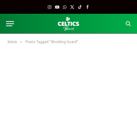
Instagram
YouTube
WhatsApp
X
TikTok
Facebook
(Twitter)
»
Início
Posts Tagged "Shooting Guard"