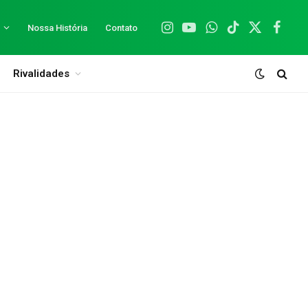
Nossa História
Contato
Instagram
YouTube
WhatsApp
TikTok
X
Facebo
(Twitter)
Rivalidades