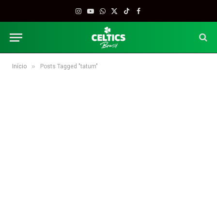
Instagram
YouTube
WhatsApp
X
TikTok
Facebook
(Twitter)
»
Início
Posts Tagged "tatum"