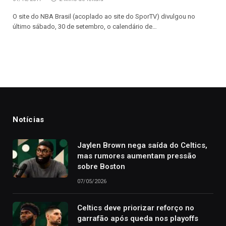
O site do NBA Brasil (acoplado ao site do SporTV) divulgou no
último sábado, 30 de setembro, o calendário de…
Notícias
Jaylen Brown nega saída do Celtics,
mas rumores aumentam pressão
sobre Boston
07/05/2026
Celtics deve priorizar reforço no
garrafão após queda nos playoffs