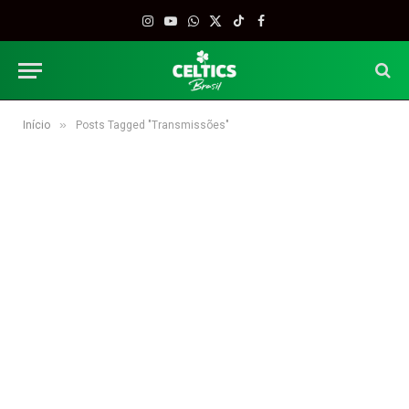
Instagram
YouTube
WhatsApp
X
TikTok
Facebook
(Twitter)
»
Início
Posts Tagged "Transmissões"