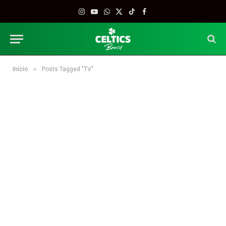
Instagram
YouTube
WhatsApp
X
TikTok
Facebook
(Twitter)
»
Início
Posts Tagged "TV"