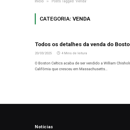
»
Início
Posts Tagged "Venda"
CATEGORIA:
VENDA
Todos os detalhes da venda do Bosto
20/03/2025
4 Mins de leitura
O Boston Celtics acaba de ser vendido a William Chisholm
Califórnia que cresceu em Massachusetts…
Notícias