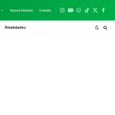
Nossa História
Contato
Instagram
YouTube
WhatsApp
TikTok
X
Facebo
(Twitter)
Rivalidades