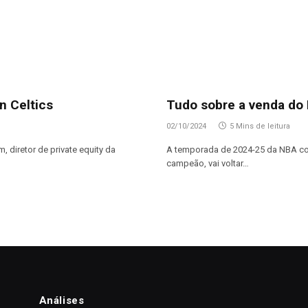
n Celtics
Tudo sobre a venda do 
02/10/2024
5 Mins de leitura
, diretor de private equity da
A temporada de 2024-25 da NBA co
campeão, vai voltar…
Análises