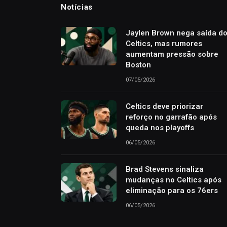
Notícias
Jaylen Brown nega saída d
Celtics, mas rumores
aumentam pressão sobre
Boston
07/05/2026
Celtics deve priorizar
reforço no garrafão após
queda nos playoffs
06/05/2026
Brad Stevens sinaliza
mudanças no Celtics após
eliminação para os 76ers
06/05/2026