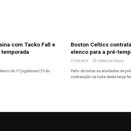
ssina com Tacko Fall e
Boston Celtics contrata
a temporada
elenco para a pré-tem
17/09/2019
3 Mins de leitura
elenco de 17 jogadores (15 do
Perto de iniciar as atividades de p
contratação na noite desta terça-fei