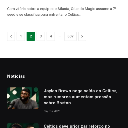
Com vitória sobre a equipe de Atlanta, Orlando Magic assume a 7ª
seed e se classifica para enfrentar o Celtics…
Anterior
…
Proximo
1
2
3
4
507
Notícias
Jaylen Brown nega saída do Celtics,
mas rumores aumentam pressão
sobre Boston
07/05/2026
Celtics deve priorizar reforço no