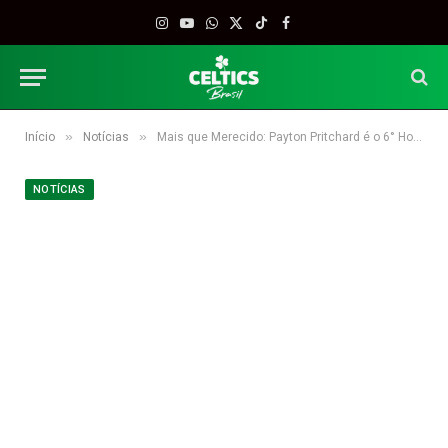
Instagram
YouTube
WhatsApp
X
TikTok
Facebook
(Twitter)
»
»
Início
Notícias
Mais que Merecido: Payton Pritchard é o 6° Homem da NBA.
NOTÍCIAS