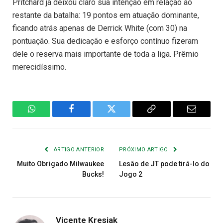
Pritchard já deixou claro sua intenção em relação ao
restante da batalha: 19 pontos em atuação dominante,
ficando atrás apenas de Derrick White (com 30) na
pontuação. Sua dedicação e esforço contínuo fizeram
dele o reserva mais importante de toda a liga. Prêmio
merecidíssimo.
WhatsApp
Facebook
Twitter
Copiar
E-
Link
mail
ARTIGO ANTERIOR
PRÓXIMO ARTIGO
Muito Obrigado Milwaukee
Lesão de JT pode tirá-lo do
Bucks!
Jogo 2
Vicente Kresiak