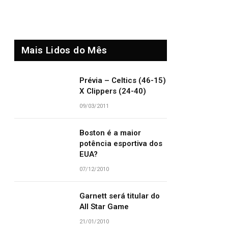
Mais Lidos do Mês
Prévia – Celtics (46-15)
X Clippers (24-40)
09/03/2011
Boston é a maior
potência esportiva dos
EUA?
07/12/2010
Garnett será titular do
All Star Game
21/01/2010