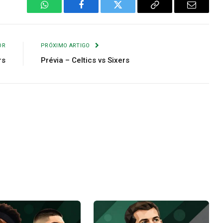
WhatsApp
Facebook
Twitter
Copiar
E-
Link
mail
OR
PRÓXIMO ARTIGO
rs
Prévia – Celtics vs Sixers