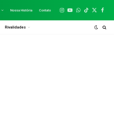
Nossa História
Contato
Instagram
YouTube
WhatsApp
TikTok
X
Facebo
(Twitter)
Rivalidades