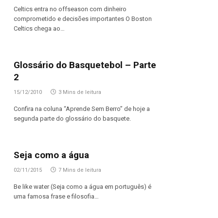
Celtics entra no offseason com dinheiro
comprometido e decisões importantes O Boston
Celtics chega ao…
Glossário do Basquetebol – Parte
2
15/12/2010
3 Mins de leitura
Confira na coluna “Aprende Sem Berro” de hoje a
segunda parte do glossário do basquete.
Seja como a água
02/11/2015
7 Mins de leitura
Be like water (Seja como a água em português) é
uma famosa frase e filosofia…