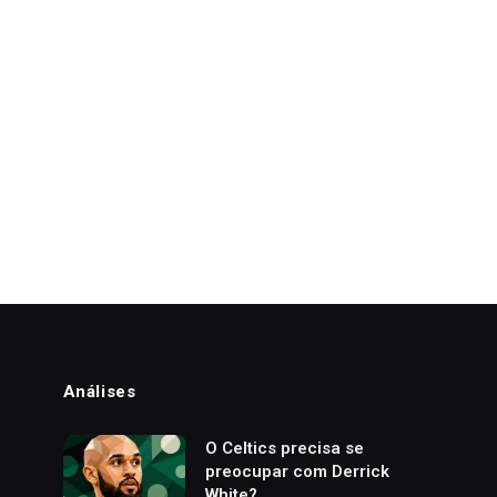
Análises
o
O Celtics precisa se
preocupar com Derrick
White?