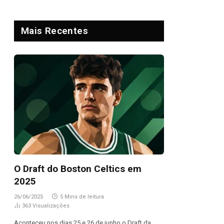
Mais Recentes
O Draft do Boston Celtics em
2025
26/06/2025
5 Mins de leitura
363
Visualizações
Aconteceu nos dias 25 e 26 de junho o Draft da