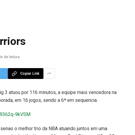
rriors
in de leitura
r
Copiar Link
g 3 atuou por 116 minutos, a equipe mais vencedora na
mporada, em 16 jogos, sendo a 6ª em sequencia.
v=9362q-9kVSM
 senao o melhor trio da NBA atuando juntos em uma