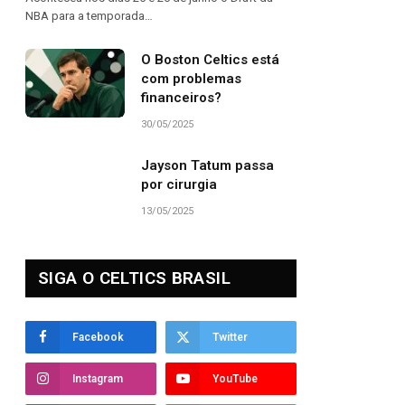
NBA para a temporada…
O Boston Celtics está
com problemas
financeiros?
30/05/2025
Jayson Tatum passa
por cirurgia
13/05/2025
SIGA O CELTICS BRASIL
Facebook
Twitter
Instagram
YouTube