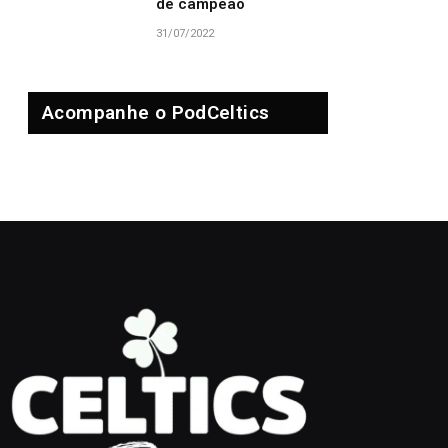
de campeão
31/07/2022
Acompanhe o PodCeltics