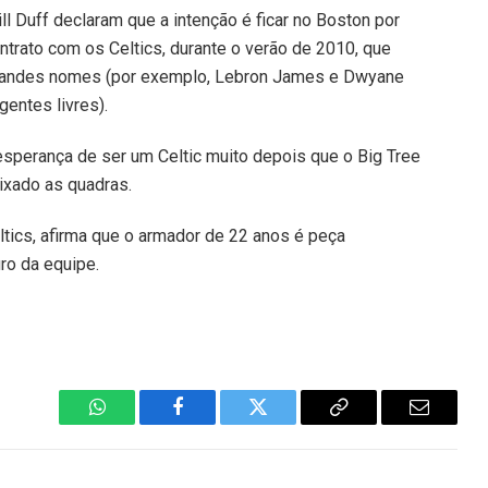
l Duff declaram que a intenção é ficar no Boston por
ntrato com os Celtics, durante o verão de 2010, que
grandes nomes (por exemplo, Lebron James e Dwyane
entes livres).
sperança de ser um Celtic muito depois que o Big Tree
eixado as quadras.
ltics, afirma que o armador de 22 anos é peça
ro da equipe.
WhatsApp
Facebook
Twitter
Copiar
E-
Link
mail