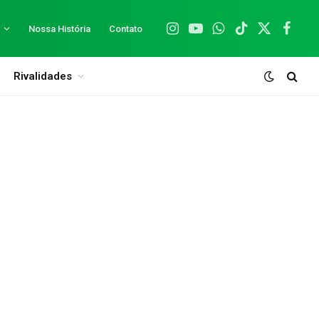
Nossa História
Contato
Instagram
YouTube
WhatsApp
TikTok
X
Facebo
(Twitter)
Rivalidades