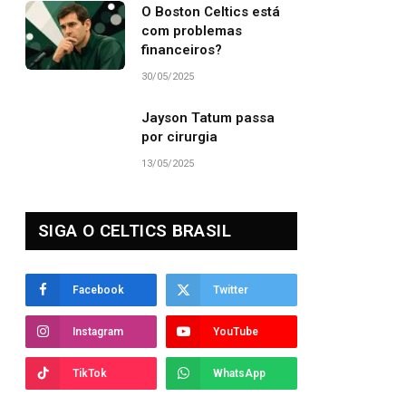
O Boston Celtics está
com problemas
financeiros?
30/05/2025
Jayson Tatum passa
por cirurgia
13/05/2025
SIGA O CELTICS BRASIL
Facebook
Twitter
Instagram
YouTube
TikTok
WhatsApp