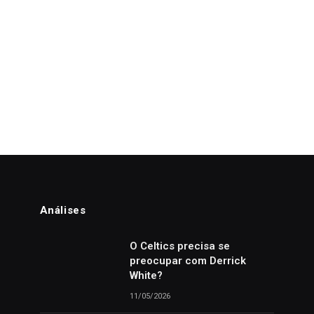
Análises
o
O Celtics precisa se
preocupar com Derrick
White?
11/05/2026