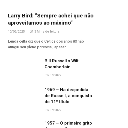
Larry Bird: “Sempre achei que não
aproveitamos ao máximo”
10/03/2025
3 Mins de leitura
Lenda celta diz que o Celtics dos anos 80 não
atingiu seu pleno potencial, apesar…
Bill Russell x Wilt
Chamberlain
31/07/2022
1969 – Na despedida
de Russell, a conquista
do 11º título
31/07/2022
1957 – O primeiro grito