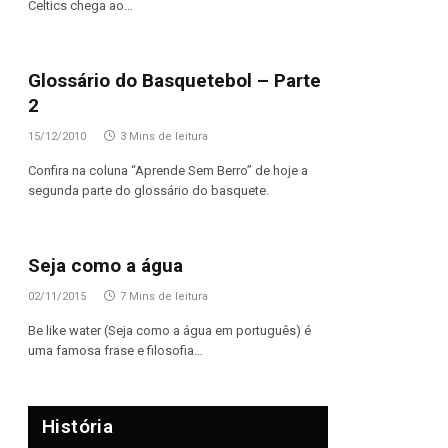
Celtics chega ao…
Glossário do Basquetebol – Parte
2
15/12/2010
3 Mins de leitura
Confira na coluna “Aprende Sem Berro” de hoje a
segunda parte do glossário do basquete.
Seja como a água
02/11/2015
7 Mins de leitura
Be like water (Seja como a água em português) é
uma famosa frase e filosofia…
História