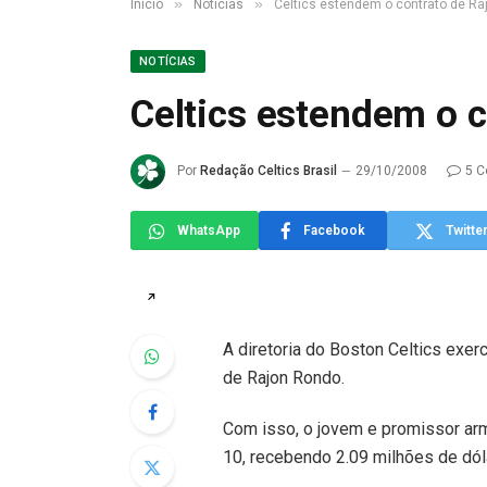
»
»
Início
Notícias
Celtics estendem o contrato de Ra
NOTÍCIAS
Celtics estendem o 
Por
Redação Celtics Brasil
29/10/2008
5 C
WhatsApp
Facebook
Twitte
↗
A diretoria do Boston Celtics exer
de Rajon Rondo.
Com isso, o jovem e promissor arm
10, recebendo 2.09 milhões de dól