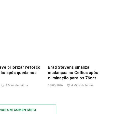
eve priorizar reforço
Brad Stevens sinaliza
fão após queda nos
mudanças no Celtics após
eliminação para os 76ers
4 Mins de leitura
06/05/2026
4 Mins de leitura
ONAR UM COMENTÁRIO