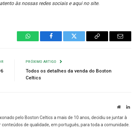
tento às nossas redes sociais e aqui no site.
WhatsApp
Facebook
Twitter
Copiar
E-
Link
mail
OR
PRÓXIMO ARTIGO
96
Todos os detalhes da venda do Boston
Celtics
Site
Linke
xonado pelo Boston Celtics a mais de 10 anos, decidiu se juntar à
var conteúdos de qualidade, em português, para toda a comunidade.