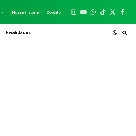
Nossa História
Contato
Instagram
YouTube
WhatsApp
TikTok
X
Facebo
(Twitter)
Rivalidades