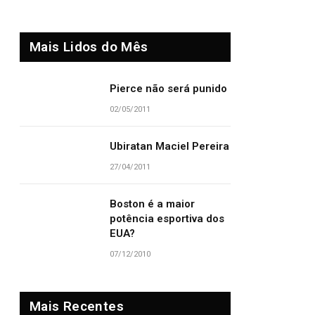
Mais Lidos do Mês
Pierce não será punido
02/05/2011
Ubiratan Maciel Pereira
27/04/2011
Boston é a maior
potência esportiva dos
EUA?
07/12/2010
Mais Recentes