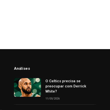
Análises
o
O Celtics precisa se
preocupar com Derrick
White?
11/05/2026