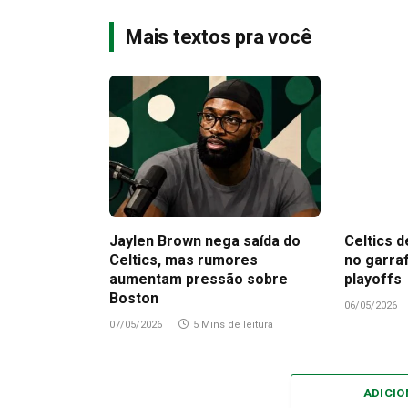
Mais textos pra você
Jaylen Brown nega saída do
Celtics d
Celtics, mas rumores
no garra
aumentam pressão sobre
playoffs
Boston
06/05/2026
07/05/2026
5 Mins de leitura
ADICI