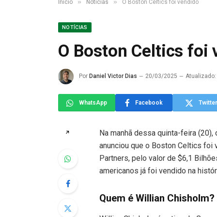
»
»
Início
Notícias
O Boston Celtics foi vendido
NOTÍCIAS
O Boston Celtics foi
Por
Daniel Victor Dias
20/03/2025
Atualizado:
WhatsApp
Facebook
Twitte
Na manhã dessa quinta-feira (20), o
↗
anunciou que o Boston Celtics foi 
Partners, pelo valor de $6,1 Bilhõ
americanos já foi vendido na histó
Quem é Willian Chisholm?