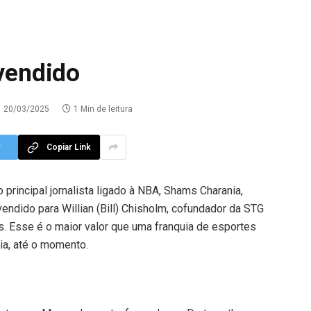
 vendido
20/03/2025
1 Min de leitura
r
Copiar Link
 principal jornalista ligado à NBA, Shams Charania,
vendido para Willian (Bill) Chisholm, cofundador da STG
es. Esse é o maior valor que uma franquia de esportes
ria, até o momento.