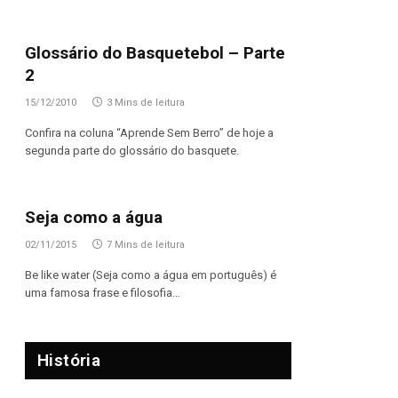
Glossário do Basquetebol – Parte
2
15/12/2010
3 Mins de leitura
Confira na coluna “Aprende Sem Berro” de hoje a
segunda parte do glossário do basquete.
Seja como a água
02/11/2015
7 Mins de leitura
Be like water (Seja como a água em português) é
uma famosa frase e filosofia…
História