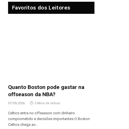
Favoritos dos Leitores
Quanto Boston pode gastar na
offseason da NBA?
07/05/2026
5 Mins de leitura
Celtics entra no offseason com dinheiro
comprometido e decisões importantes O Boston
Celtics chega ao…