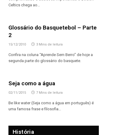
Celtics chega ao…
Glossário do Basquetebol – Parte
2
15/12/2010
3 Mins de leitura
Confira na coluna “Aprende Sem Berro” de hoje a
segunda parte do glossário do basquete.
Seja como a água
02/11/2015
7 Mins de leitura
Be like water (Seja como a água em português) é
uma famosa frase e filosofia…
História