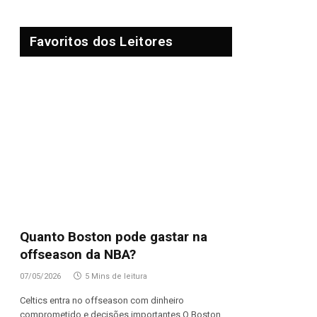
Favoritos dos Leitores
Quanto Boston pode gastar na
offseason da NBA?
07/05/2026
5 Mins de leitura
Celtics entra no offseason com dinheiro
comprometido e decisões importantes O Boston