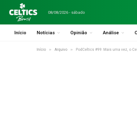
08/08/2026 - sábado
Início
Notícias
Opinião
Análise
C
»
»
Início
Arquivo
PodCeltics #99: Mais uma vez, o Cel