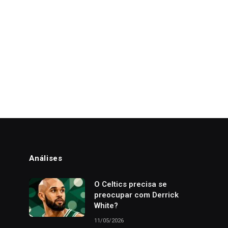
Análises
o
O Celtics precisa se
preocupar com Derrick
White?
11/05/2026