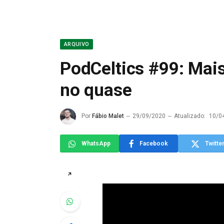
ARQUIVO
PodCeltics #99: Mais
no quase
Por
Fábio Malet
29/09/2020
Atualizado:
10/0
WhatsApp
Facebook
Twitte
↗