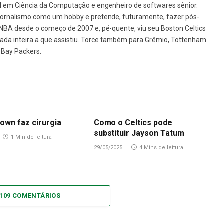
l em Ciência da Computação e engenheiro de softwares sênior.
jornalismo como um hobby e pretende, futuramente, fazer pós-
BA desde o começo de 2007 e, pé-quente, viu seu Boston Celtics
da inteira a que assistiu. Torce também para Grêmio, Tottenham
 Bay Packers.
own faz cirurgia
Como o Celtics pode
substituir Jayson Tatum
1 Min de leitura
29/05/2025
4 Mins de leitura
 109 COMENTÁRIOS