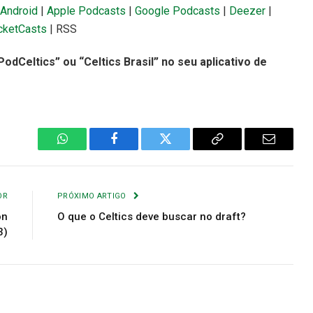
Android
|
Apple Podcasts
|
Google Podcasts
|
Deezer
|
cketCasts
| RSS
dCeltics” ou “Celtics Brasil” no seu aplicativo de
WhatsApp
Facebook
Twitter
Copiar
E-
Link
mail
OR
PRÓXIMO ARTIGO
on
O que o Celtics deve buscar no draft?
3)