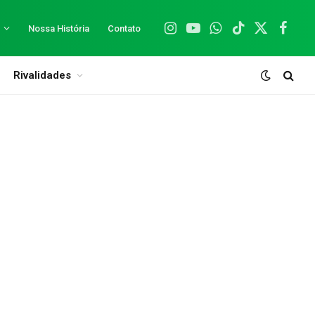
Nossa História
Contato
Instagram
YouTube
WhatsApp
TikTok
X
Facebo
(Twitter)
Rivalidades