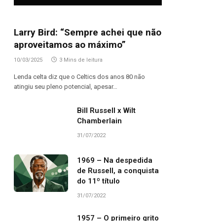
Larry Bird: “Sempre achei que não
aproveitamos ao máximo”
10/03/2025
3 Mins de leitura
Lenda celta diz que o Celtics dos anos 80 não
atingiu seu pleno potencial, apesar…
Bill Russell x Wilt
Chamberlain
31/07/2022
1969 – Na despedida
de Russell, a conquista
do 11º título
31/07/2022
1957 – O primeiro grito