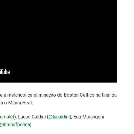
a melancólica eliminação do Boston Celtics na final da
ra o Miami Heat.
omalet
), Lucas Caldini (
@lucaldini
), Edu Marangoni
@brunofpenna
)