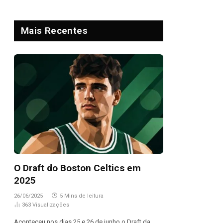
Mais Recentes
O Draft do Boston Celtics em
2025
26/06/2025
5 Mins de leitura
363
Visualizações
Aconteceu nos dias 25 e 26 de junho o Draft da