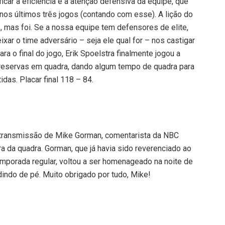
ficar a eficiência e a atenção defensiva da equipe, que
s últimos três jogos (contando com esse). A lição do
s, mas foi. Se a nossa equipe tem defensores de elite,
xar o time adversário – seja ele qual for – nos castigar
ra o final do jogo, Erik Spoelstra finalmente jogou a
 reservas em quadra, dando algum tempo de quadra para
das. Placar final 118 – 84.
 transmissão de Mike Gorman, comentarista da NBC
a da quadra. Gorman, que já havia sido reverenciado ao
emporada regular, voltou a ser homenageado na noite de
dindo de pé. Muito obrigado por tudo, Mike!