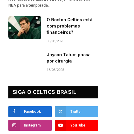
NBA para a temporada…
O Boston Celtics está
com problemas
financeiros?
30/05/2025
Jayson Tatum passa
por cirurgia
13/05/2025
SIGA O CELTICS BRASIL
Facebook
Twitter
Instagram
YouTube