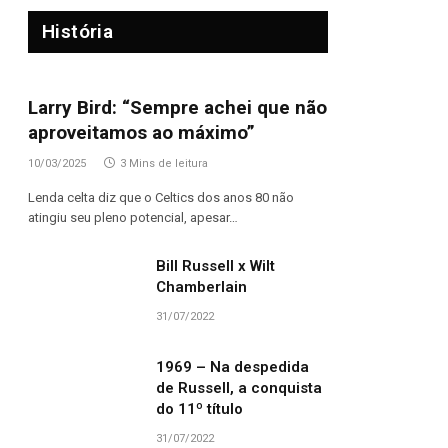
História
Larry Bird: “Sempre achei que não
aproveitamos ao máximo”
10/03/2025
3 Mins de leitura
Lenda celta diz que o Celtics dos anos 80 não
atingiu seu pleno potencial, apesar…
Bill Russell x Wilt
Chamberlain
31/07/2022
1969 – Na despedida
de Russell, a conquista
do 11º título
31/07/2022