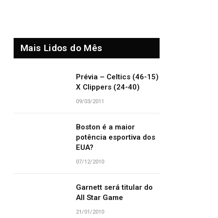
Mais Lidos do Mês
Prévia – Celtics (46-15)
X Clippers (24-40)
09/03/2011
Boston é a maior
potência esportiva dos
EUA?
07/12/2010
Garnett será titular do
All Star Game
21/01/2010