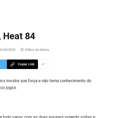
, Heat 84
0/04/2026
4 Mins de leitura
r
Copiar Link
ltics mostra sua força e não toma conhecimento do
co jogos.
 a todo vapor, com as duas equipes jogando soltas e