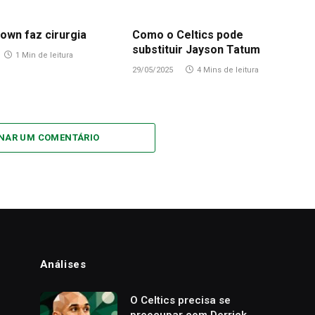
own faz cirurgia
Como o Celtics pode
substituir Jayson Tatum
1 Min de leitura
29/05/2025
4 Mins de leitura
ONAR UM COMENTÁRIO
Análises
o
O Celtics precisa se
preocupar com Derrick