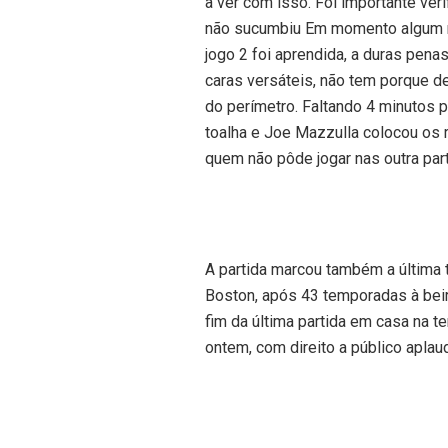
a ver com isso. Foi importante veri
não sucumbiu Em momento algum no
jogo 2 foi aprendida, a duras pena
caras versáteis, não tem porque dei
do perímetro. Faltando 4 minutos pa
toalha e Joe Mazzulla colocou os
quem não pôde jogar nas outra parti
A partida marcou também a última
Boston, após 43 temporadas à beir
fim da última partida em casa na t
ontem, com direito a público aplau