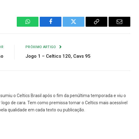
WhatsApp
Facebook
Twitter
Copiar
E-
Link
mail
OR
PRÓXIMO ARTIGO
ão
Jogo 1 – Celtics 120, Cavs 95
ssumiu o Celtics Brasil após o fim da penúltima temporada e viu o
r logo de cara. Tem como premissa tornar o Celtics mais acessível
 pela qualidade em cada texto ou publicação.