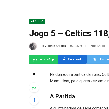
ARQUIVO
Jogo 5 – Celtics 118
Por
Vicente Kresiak
02/05/2024
Atualizado:
1
WhatsApp
Facebook
Twitte
Na derradeira partida da série, Ce
↗
Miami Heat, pela quarta vez em cin
A Partida
A quinta partida de série começou