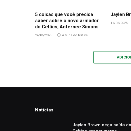
5 coisas que você precisa
Jaylen Br
saber sobre o novo armador
11/06/2025
do Celtics, Anfernee Simons
24/06/2025
4 Mins de leitura
ADICI
Notícias
Jaylen Brown nega saída d
Celtics, mas rumores