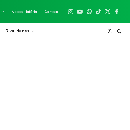
Nossa História
Contato
Instagram
YouTube
WhatsApp
TikTok
X
Facebo
(Twitter)
Rivalidades