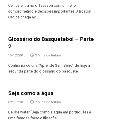
Celtics entra no offseason com dinheiro
comprometido e decisões importantes O Boston
Celtics chega ao…
Glossário do Basquetebol – Parte
2
15/12/2010
3 Mins de leitura
Confira na coluna “Aprende Sem Berro” de hoje a
segunda parte do glossário do basquete.
Seja como a água
02/11/2015
7 Mins de leitura
Be like water (Seja como a água em português) é
uma famosa frase e filosofia…