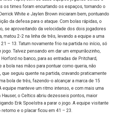
os os times foram encurtando os espaços, tornando o
Derrick White e Jaylen Brown iniciaram bem, pontuando
ção da defesa para o ataque. Com bolas rápidas, o
o, se aproveitando da velocidade dos dois jogadores
a, matou 2-2 na linha de três, levando a equipe a uma
 21 – 13. Tatum novamente frio na partida no início, só
de jogo. Talvez pensando em dar um empurrãozinho,
Horford no banco, para as entradas de Pritchard,
e a bola nas mãos para pontuar como queria, não
que seguiu quente na partida, cravando praticamente
uma bola de três, fazendo-o alcançar a marca de 15
 A equipe manteve um ritmo intenso, e com mais uma
 Hauser, o Celtics abriu dezesseis pontos, maior
igando Erik Spoelstra a parar o jogo. A equipe visitante
retorno e o placar ficou em 41 – 23.