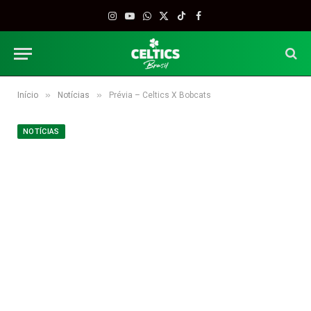
Instagram
YouTube
WhatsApp
X
TikTok
Facebook
(Twitter)
»
»
Início
Notícias
Prévia – Celtics X Bobcats
NOTÍCIAS