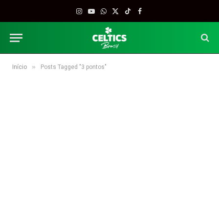
Instagram
YouTube
WhatsApp
X
TikTok
Facebook
(Twitter)
»
Início
Posts Tagged "3 pontos"