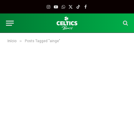
Instagram
YouTube
WhatsApp
X
TikTok
Facebook
(Twitter)
»
Início
Posts Tagged "ainge"