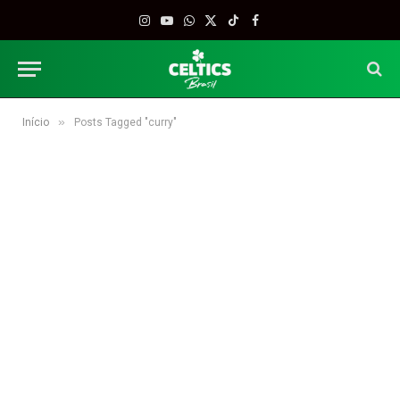
Instagram
YouTube
WhatsApp
X
TikTok
Facebook
(Twitter)
»
Início
Posts Tagged "curry"