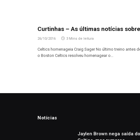
Curtinhas – As últimas notícias sobre
26/10/2016
3 Mins de leitura
Celtics homenageia Craig Sager No último treino antes d
o Boston Celtics resolveu homenagear o…
Notícias
Jaylen Brown nega saída d