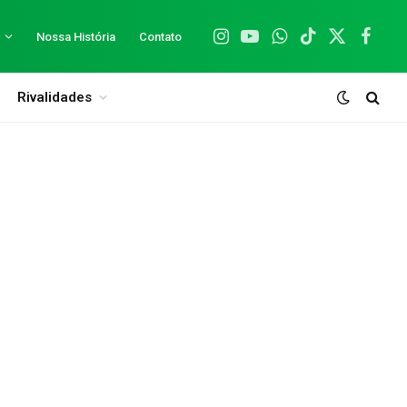
Nossa História
Contato
Instagram
YouTube
WhatsApp
TikTok
X
Facebo
(Twitter)
Rivalidades