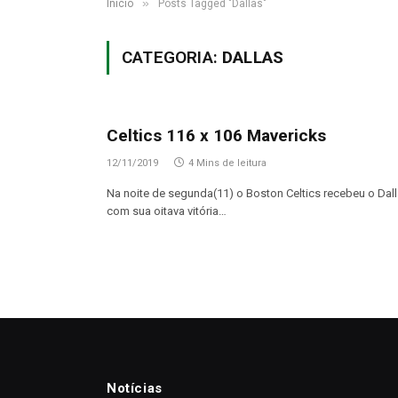
»
Início
Posts Tagged "Dallas"
CATEGORIA:
DALLAS
Celtics 116 x 106 Mavericks
12/11/2019
4 Mins de leitura
Na noite de segunda(11) o Boston Celtics recebeu o Dal
com sua oitava vitória…
Notícias