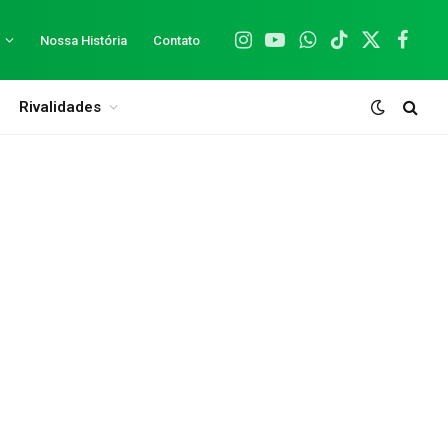
Nossa História
Contato
Instagram
YouTube
WhatsApp
TikTok
X
Facebo
(Twitter)
Rivalidades