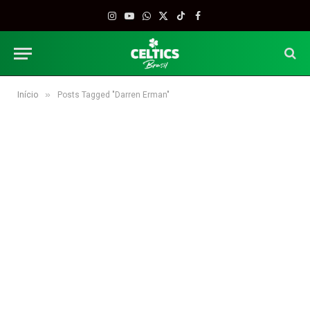
Instagram
YouTube
WhatsApp
X
TikTok
Facebook
(Twitter)
»
Início
Posts Tagged "Darren Erman"