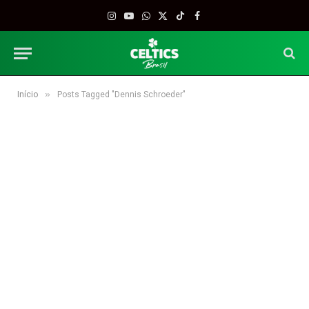
Instagram
YouTube
WhatsApp
X
TikTok
Facebook
(Twitter)
»
Início
Posts Tagged "Dennis Schroeder"