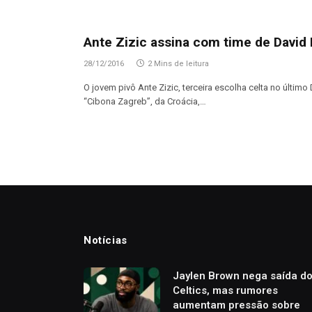
Ante Zizic assina com time de David 
28/12/2016
2 Mins de leitura
O jovem pivô Ante Zizic, terceira escolha celta no último 
“Cibona Zagreb”, da Croácia,…
Notícias
Jaylen Brown nega saída d
Celtics, mas rumores
aumentam pressão sobre