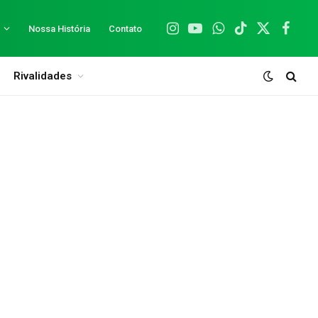
Nossa História
Contato
Instagram
YouTube
WhatsApp
TikTok
X
Facebo
(Twitter)
Rivalidades