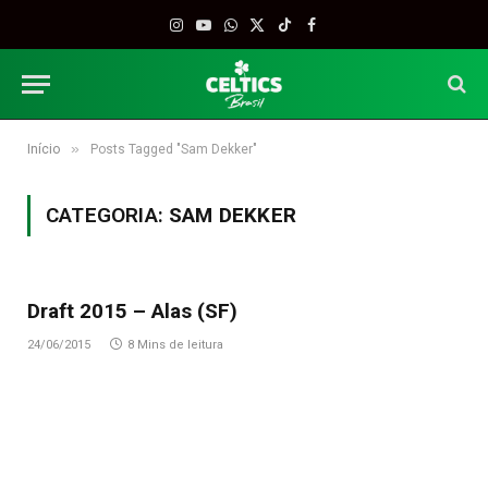
Instagram
YouTube
WhatsApp
X
TikTok
Facebook
(Twitter)
»
Início
Posts Tagged "Sam Dekker"
CATEGORIA:
SAM DEKKER
Draft 2015 – Alas (SF)
24/06/2015
8 Mins de leitura