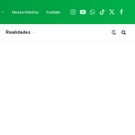
Nossa História
Contato
Instagram
YouTube
WhatsApp
TikTok
X
Facebo
(Twitter)
Rivalidades