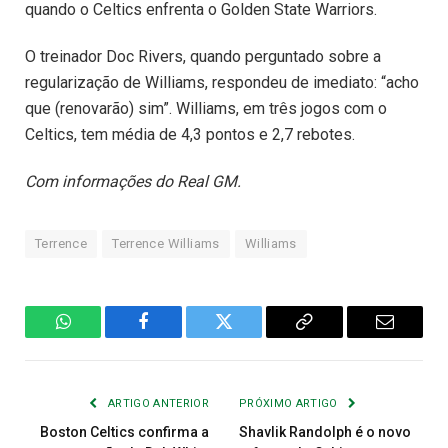
quando o Celtics enfrenta o Golden State Warriors.
O treinador Doc Rivers, quando perguntado sobre a
regularização de Williams, respondeu de imediato: “acho
que (renovarão) sim”. Williams, em três jogos com o
Celtics, tem média de 4,3 pontos e 2,7 rebotes.
Com informações do Real GM.
Terrence
Terrence Williams
Williams
WhatsApp
Facebook
Twitter
Copiar
E-
Link
mail
ARTIGO ANTERIOR
PRÓXIMO ARTIGO
Boston Celtics confirma a
Shavlik Randolph é o novo