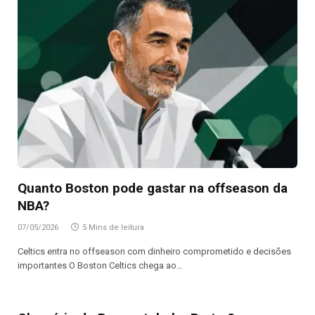
Quanto Boston pode gastar na offseason da
NBA?
07/05/2026
5 Mins de leitura
Celtics entra no offseason com dinheiro comprometido e decisões
importantes O Boston Celtics chega ao…