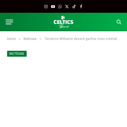
Instagram
YouTube
WhatsApp
X
TikTok
Facebook
(Twitter)
»
»
Início
Notícias
Terrence Williams deverá ganhar novo contrato de dez dias
NOTÍCIAS