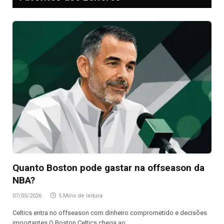
Quanto Boston pode gastar na offseason da
NBA?
07/05/2026
5 Mins de leitura
Celtics entra no offseason com dinheiro comprometido e decisões
importantes O Boston Celtics chega ao…