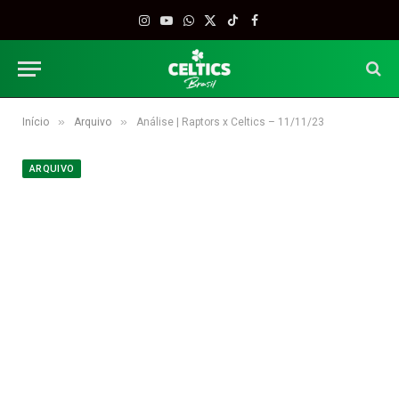
Instagram
YouTube
WhatsApp
X
TikTok
Facebook
(Twitter)
»
»
Início
Arquivo
Análise | Raptors x Celtics – 11/11/23
ARQUIVO