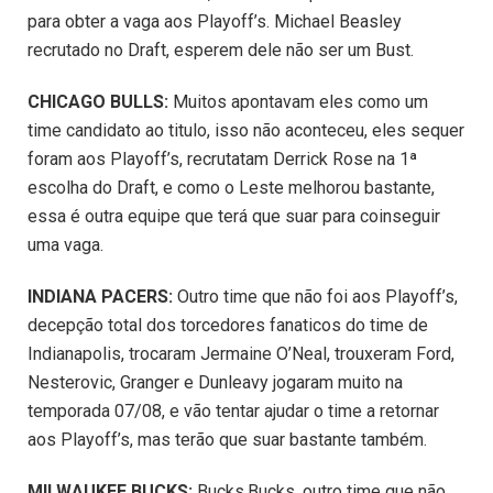
para obter a vaga aos Playoff’s. Michael Beasley
recrutado no Draft, esperem dele não ser um Bust.
CHICAGO BULLS:
Muitos apontavam eles como um
time candidato ao titulo, isso não aconteceu, eles sequer
foram aos Playoff’s, recrutatam Derrick Rose na 1ª
escolha do Draft, e como o Leste melhorou bastante,
essa é outra equipe que terá que suar para coinseguir
uma vaga.
INDIANA PACERS:
Outro time que não foi aos Playoff’s,
decepção total dos torcedores fanaticos do time de
Indianapolis, trocaram Jermaine O’Neal, trouxeram Ford,
Nesterovic, Granger e Dunleavy jogaram muito na
temporada 07/08, e vão tentar ajudar o time a retornar
aos Playoff’s, mas terão que suar bastante também.
MILWAUKEE BUCKS:
Bucks,Bucks, outro time que não