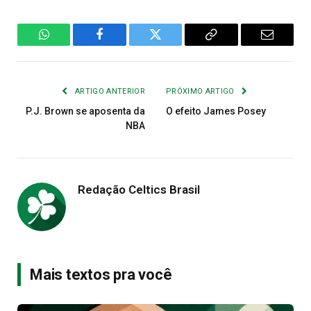
WhatsApp
Facebook
Twitter
Copiar
E-
Link
mail
ARTIGO ANTERIOR
PRÓXIMO ARTIGO
P.J. Brown se aposenta da
O efeito James Posey
NBA
Redação Celtics Brasil
Mais textos pra você