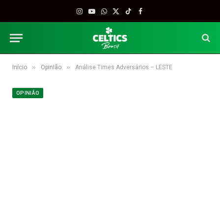
Instagram
YouTube
WhatsApp
X
TikTok
Facebook
(Twitter)
»
»
Início
Opinião
Análise Times Adversários – LESTE
OPINIÃO