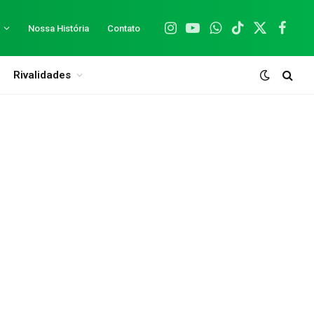
Nossa História
Contato
Instagram
YouTube
WhatsApp
TikTok
X
Facebo
(Twitter)
Rivalidades