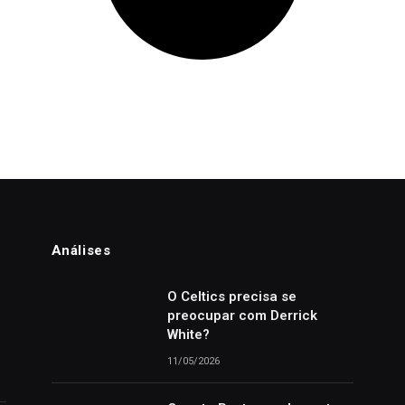
Análises
o
O Celtics precisa se
preocupar com Derrick
White?
11/05/2026