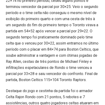
22×14 no primeiro período, cedeu alguns pontos e
terminou vencedor da parcial por 30×25. Veio o segundo
período e o time celta não conseguiu o mesmo nível de
exibição do primeiro quarto e com uma cesta de três à
um segundo do fim do primeiro tempo o Toronto virava a
partida em 54×52 após vencer a parcial por 29×22. O
segundo tempo foi praticamente dominado pelo time
celta que o venceu por 30×22, assim entramos no último
período com o placar em 84×74 para Boston Celtics, que
soube administrar a vantagem e com ótimas jogadas de
Ray Allen, cestas de três pontos de Michael Finley e
infiltrações espetaculares de Rondo o time venceu a
parcial por 33×28 e saiu vencedor do confronto. Final de
partida, Boston Celtics 115×104 Toronto Raptors.
Destaque do jogo e cestinha da partida foi o armador
Celta Rajon Rondo com 21 pontos, 5 rebotes e 7
assistências, outros quatro jogadores celtas atuaram em