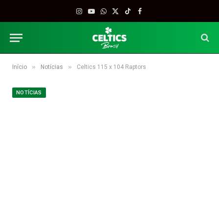
Instagram
YouTube
WhatsApp
X
TikTok
Facebook
(Twitter)
»
»
Início
Notícias
Celtics 115 x 104 Raptors
NOTÍCIAS