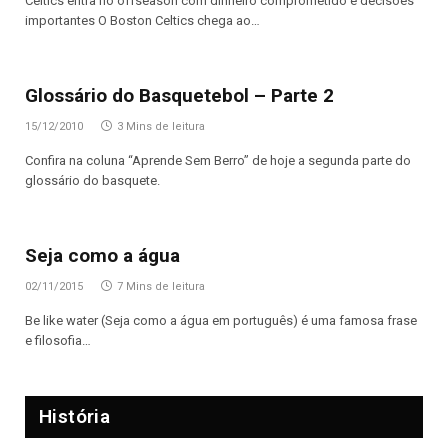
Celtics entra no offseason com dinheiro comprometido e decisões
importantes O Boston Celtics chega ao…
Glossário do Basquetebol – Parte 2
15/12/2010
3 Mins de leitura
Confira na coluna “Aprende Sem Berro” de hoje a segunda parte do
glossário do basquete.
Seja como a água
02/11/2015
7 Mins de leitura
Be like water (Seja como a água em português) é uma famosa frase
e filosofia…
História