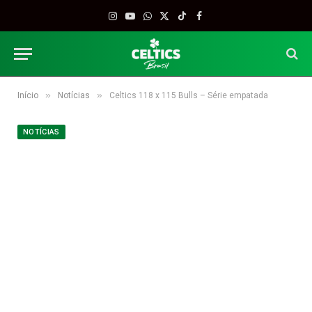
Instagram
YouTube
WhatsApp
X
TikTok
Facebook
(Twitter)
»
»
Início
Notícias
Celtics 118 x 115 Bulls – Série empatada
NOTÍCIAS