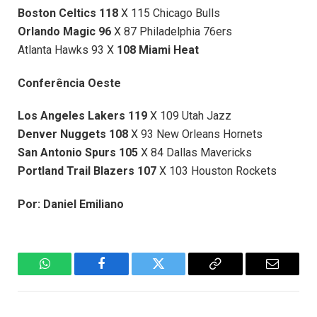
Boston Celtics 118
X 115 Chicago Bulls
Orlando Magic 96
X 87 Philadelphia 76ers
Atlanta Hawks 93 X
108 Miami Heat
Conferência Oeste
Los Angeles Lakers 119
X 109 Utah Jazz
Denver Nuggets 108
X 93 New Orleans Hornets
San Antonio Spurs 105
X 84 Dallas Mavericks
Portland Trail Blazers 107
X 103 Houston Rockets
Por: Daniel Emiliano
WhatsApp
Facebook
Twitter
Copiar
E-
Link
mail