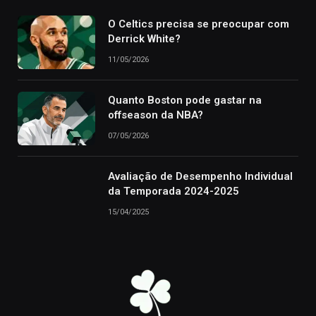
O Celtics precisa se preocupar com
Derrick White?
11/05/2026
Quanto Boston pode gastar na
offseason da NBA?
07/05/2026
Avaliação de Desempenho Individual
da Temporada 2024-2025
15/04/2025