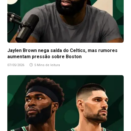
Jaylen Brown nega saída do Celtics, mas rumores
aumentam pressão sobre Boston
07/05/2026
5 Mins de leitura