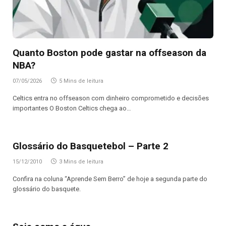
Quanto Boston pode gastar na offseason da
NBA?
07/05/2026
5 Mins de leitura
Celtics entra no offseason com dinheiro comprometido e decisões
importantes O Boston Celtics chega ao…
Glossário do Basquetebol – Parte 2
15/12/2010
3 Mins de leitura
Confira na coluna “Aprende Sem Berro” de hoje a segunda parte do
glossário do basquete.