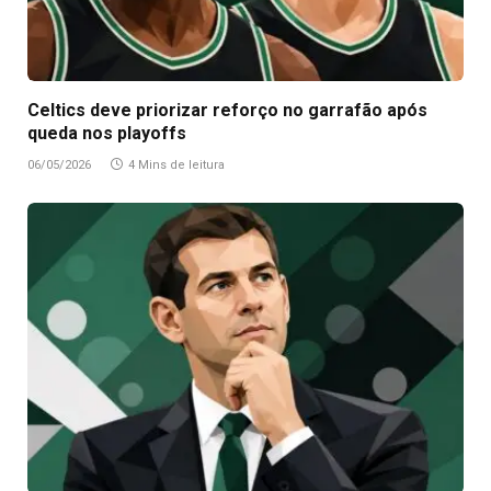
Celtics deve priorizar reforço no garrafão após
queda nos playoffs
06/05/2026
4 Mins de leitura