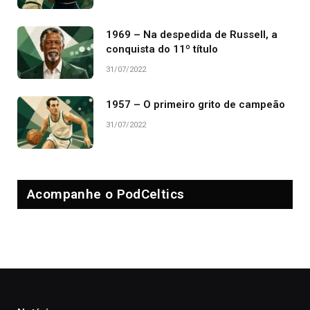
1969 – Na despedida de Russell, a
conquista do 11º título
31/07/2022
1957 – O primeiro grito de campeão
31/07/2022
Acompanhe o PodCeltics