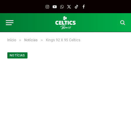
Instagram
YouTube
WhatsApp
X
TikTok
Facebook
(Twitter)
»
»
Início
Notícias
Kings 92 X 95 Celtics
NOTÍCIAS