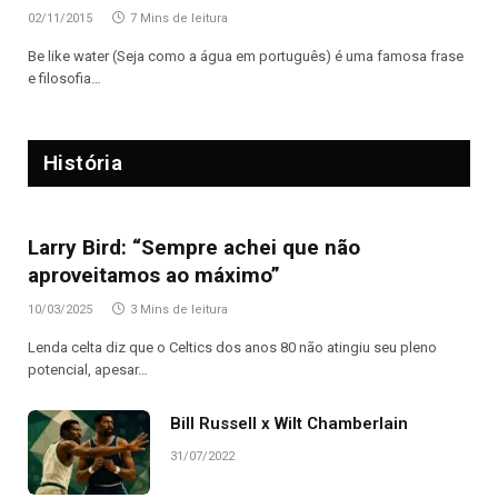
02/11/2015
7 Mins de leitura
Be like water (Seja como a água em português) é uma famosa frase
e filosofia…
História
Larry Bird: “Sempre achei que não
aproveitamos ao máximo”
10/03/2025
3 Mins de leitura
Lenda celta diz que o Celtics dos anos 80 não atingiu seu pleno
potencial, apesar…
Bill Russell x Wilt Chamberlain
31/07/2022