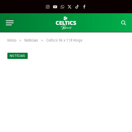
Instagram
YouTube
WhatsApp
X
TikTok
Facebook
(Twitter)
»
»
Início
Notícias
Celtics 96 x 118 Kings
NOTÍCIAS